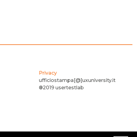
Privacy
ufficiostampa[@]uxuniversity.it
®2019 usertestlab