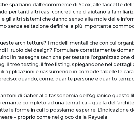
che spaziano dall’ecommerce di Yoox, alle faccette dell’
o per tanti altri casi concreti che ci aiutano a familiariz
e gli altri sistemi che danno senso alla mole delle info
o senza esitazione definire la più importante commodit
queste architetture? I modelli mentali che con cui organ
ndi il ruolo del design? Formulare correttamente domande
indi in rassegna tecniche per testare l’organizzazione d
g, il tree testing, il free listing, spiegandone nel dettagli
ili applicazioni e riassumendo in comode tabelle le cara
 preciso: quando, come, quante persone e quanto tempo
 canzoni di Gaber alla tassonomia dell’Aglianico questo l
emante completo ad una tematica – quella dell’architet
te le forme in cui lo possiamo esperire. L’indicazione d
ineare – proprio come nel gioco della Rayuela.