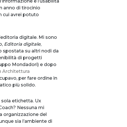
l’informazione e l’usabilità
n anno di tirocinio
n cui avrei potuto
’editoria digitale. Mi sono
o,
Editoria digitale
,
spostata su altri nodi da
nibilità di progetti
 Gruppo Mondadori) e dopo
n Architettura
cupavo, per fare ordine in
ico più solido.
 sola etichetta. Ux
 Coach? Nessuna mi
na organizzazione del
lunque sia l’ambiente di