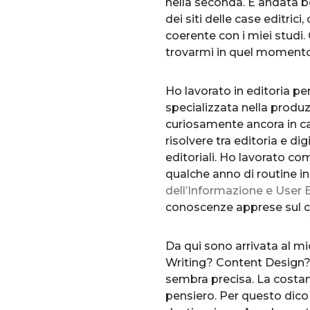
nella seconda. È andata ben
dei siti delle case editric
coerente con i miei studi. 
trovarmi in quel momento, 
Ho lavorato in editoria per
specializzata nella produzi
curiosamente ancora in ca
risolvere tra editoria e di
editoriali. Ho lavorato c
qualche anno di routine in
dell’Informazione e User
conoscenze apprese sul c
Da qui sono arrivata al mi
Writing? Content Design
sembra precisa. La costan
pensiero. Per questo dico 