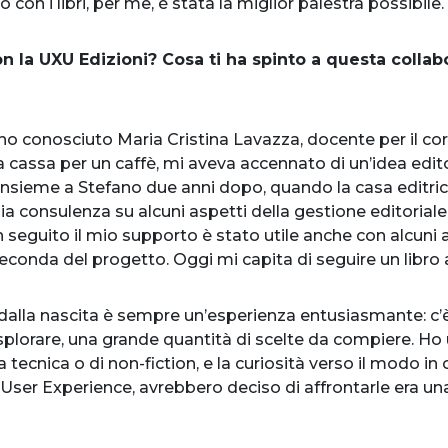
 con i libri, per me, è stata la miglior palestra possibile.
con la UXU Edizioni? Cosa ti ha spinto a questa colla
ho conosciuto Maria Cristina Lavazza, docente per il cors
lla cassa per un caffè, mi aveva accennato di un’idea edit
insieme a Stefano due anni dopo, quando la casa editric
 consulenza su alcuni aspetti della gestione editoriale. I
In seguito il mio supporto è stato utile anche con alcuni 
seconda del progetto. Oggi mi capita di seguire un libro a
 dalla nascita è sempre un’esperienza entusiasmante: c’è
 esplorare, una grande quantità di scelte da compiere. Ho
a tecnica o di non-fiction, e la curiosità verso il modo in
la User Experience, avrebbero deciso di affrontarle era u