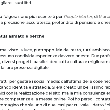
iare i suoi libri.
 la folgorazione più recente è per
People Matter
, di
Marco
a precisione, accuratezza, profondità di pensiero e onest
ntusiasmato e perché
ai visto la luce, purtroppo. Ma del resto, tutti ambisco
nessuno condivida esperienze davvero oneste. Due profe
 diversi progetti paralleli dedicati a cultura e migliora
la loro presenza digitale.
atti, per gestire i social media: dall’ultima delle cose 
ettando identità e strategia. Si era creato un bellissimo ra
nici con la realizzazione del sito, ma la mia consulenza e
tre competenze alla messa online. Poi ho perso i contatt
mmagino che sia uno di quei casi per cui vale il detto “ci