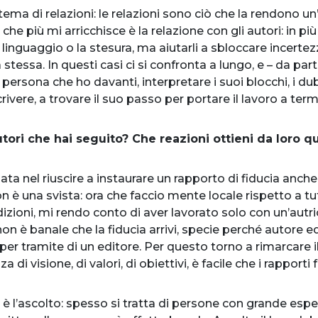
tema di relazioni
: le relazioni sono ciò che la rendono u
 che più mi arricchisce è la relazione con gli autori: in pi
l linguaggio o la stesura, ma aiutarli a sbloccare incertezz
a stessa. In questi casi ci si confronta a lungo, e – da pa
ersona che ho davanti, interpretare i suoi blocchi, i dub
crivere, a trovare il suo passo per portare il lavoro a te
autori che hai seguito? Che reazioni ottieni da loro q
ta nel riuscire a instaurare un rapporto di fiducia anch
on è una svista: ora che faccio mente locale rispetto a tutt
dizioni, mi rendo conto di aver lavorato solo con un’autr
 è banale che la fiducia arrivi, specie perché autore ed
i per tramite di un editore. Per questo torno a rimarcare 
 di visione, di valori, di obiettivi, è facile che i rapporti
 è l’ascolto: spesso si tratta di persone con grande esp