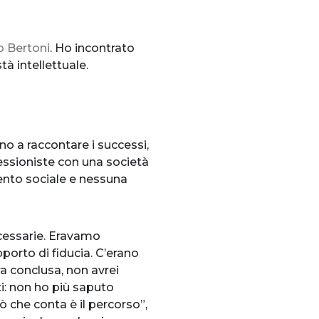
 Bertoni
. Ho incontrato
à intellettuale.
no a raccontare i successi,
ssioniste con una società
mento sociale e nessuna
necessarie. Eravamo
pporto di fiducia. C’erano
ra conclusa, non avrei
i: non ho più saputo
ò che conta è il percorso”,