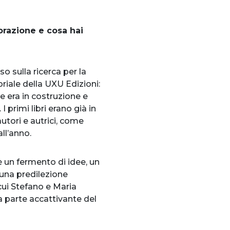
borazione e cosa hai
o sulla ricerca per la
oriale della UXU Edizioni:
e era in costruzione e
 primi libri erano già in
autori e autrici, come
ll’anno.
 un fermento di idee, un
 una predilezione
 cui Stefano e Maria
na parte accattivante del