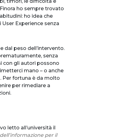
, timori, le difficoltà e
i. Finora ho sempre trovato
abitudini: ho idea che
di User Experience senza
e dal peso dell’intervento.
to prematuramente, senza
ni con gli autori possono
 rimetterci mano – o anche
a. Per fortuna è da molto
enire per rimediare a
ioni.
o letto all’università il
dell’informazione per il