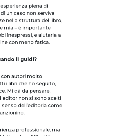
n’esperienza piena di
ù di un caso non serviva
e nella struttura del libro,
rte mia – è importante
bi inespressi, e aiutarla a
rmine con meno fatica.
uando li guidi?
e con autori molto
i i libri che ho seguito,
ice. Mi dà da pensare.
 editor non si sono scelti
il senso dell’editoria come
 funzionino.
erienza professionale, ma