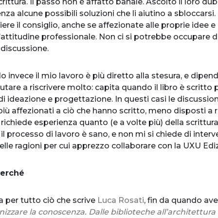
ittura. Il passo non è affatto banale. Ascolto il loro dubbi
enza alcune possibili soluzioni che li aiutino a sbloccars
re il consiglio, anche se affezionate alle proprie idee e 
attitudine professionale. Non ci si potrebbe occupare 
 discussione.
invece il mio lavoro è più diretto alla stesura, e dipend
tare a riscrivere molto: capita quando il libro è scrit
i ideazione e progettazione. In questi casi le discussio
più affezionati a ciò che hanno scritto, meno disposti a
 richiede esperienza quanto (e a volte più) della scrittur
l processo di lavoro è sano, e non mi si chiede di interv
delle ragioni per cui apprezzo collaborare con la UXU Ediz
perché
 per tutto ciò che scrive
Luca Rosati
, fin da quando avev
izzare la conoscenza. Dalle biblioteche all’architettura 