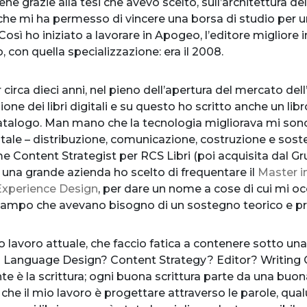
e grazie alla tesi che avevo scelto, sull’architettura del
i, che mi ha permesso di vincere una borsa di studio per u
Così ho iniziato a lavorare in Apogeo, l’editore migliore i
con quella specializzazione: era il 2008.
 circa dieci anni, nel pieno dell’apertura del mercato dell
one dei libri digitali e su questo ho scritto anche un libr
talogo. Man mano che la tecnologia migliorava mi sono 
gitale – distribuzione, comunicazione, costruzione e soste
ome Content Strategist per RCS Libri (poi acquisita dal
 una grande azienda ho scelto di frequentare il
Master i
 Experience Design
, per dare un nome a cose di cui mi oc
ampo che avevano bisogno di un sostegno teorico e prat
o lavoro attuale, che faccio fatica a contenere sotto una
? Language Design? Content Strategy? Editor? Writing
te è la scrittura; ogni buona scrittura parte da una buo
che il mio lavoro è progettare attraverso le parole, qua