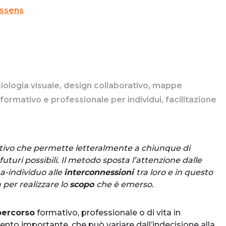
issens
iologia visuale, design collaborativo, mappe
ormativo e professionale per individui, facilitazione
ivo che permette letteralmente a chiunque di
turi possibili. Il metodo sposta l’attenzione dalle
a-individuo alle
interconnessioni
tra loro e in questo
a per realizzare lo
scopo
che è emerso.
percorso
formativo, professionale o di vita in
to importante, che può variare dall’indecisione alla