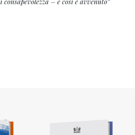
 di consapevolezza – e così è avvenuto”