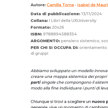
Autore:
Camilla Torna
-
Isabel de Maur
Data di pubblicazione:
13/11/2024
Collana:
I Libri della UXUniversity
Formato:
20x26
ISBN:
9788894588354
ARGOMENTO:
pensiero sistemico, soc
PER CHI SI OCCUPA DI:
orientamento f
di gruppi
Abbiamo sviluppato un modello innovat
creare una mappa sistemica dei propri fu
parti
singole che compongono il sistem
modo alla fine individuare i punti di lev
Chiunque si trovi a scegliere un
nuovo 
generale, vive un momento di cambiamen