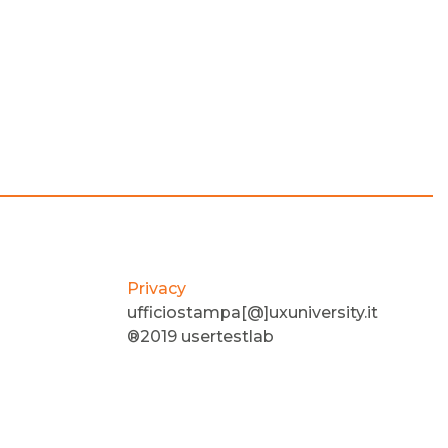
Privacy
ufficiostampa[@]uxuniversity.it
®2019 usertestlab