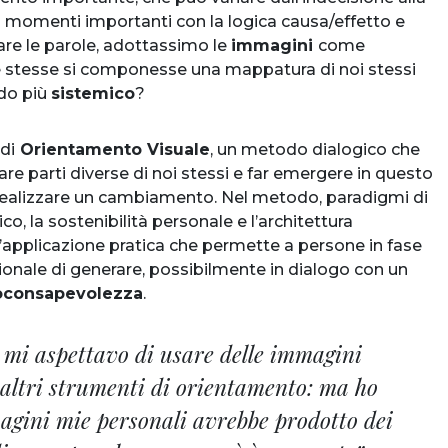
ti momenti importanti con la logica causa/effetto e
usare le parole, adottassimo le
immagini
come
le stesse si componesse una mappatura di noi stessi
odo più
sistemico
?
di
Orientamento Visuale
, un metodo dialogico che
re parti diverse di noi stessi e far emergere in questo
ealizzare un cambiamento. Nel metodo, paradigmi di
co, la sostenibilità personale e l’architettura
n’applicazione pratica che permette a persone in fase
ionale di generare, possibilmente in dialogo con un
toconsapevolezza
.
mi aspettavo di usare delle immagini
altri strumenti di orientamento: ma ho
magini mie personali avrebbe prodotto dei