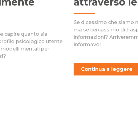
almente
attraverso l
Se dicessimo che siamo mo
ma se cercassimo di tras
e capire quanto sia
informazioni? Arriveremmo
rofilo psicologico utente
informavori.
 i modelli mentali per
zi?
Continua a leggere